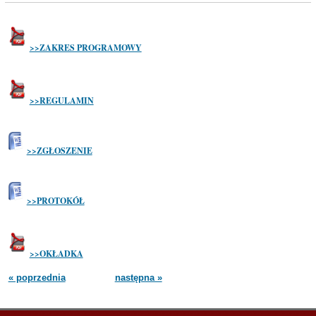
>>ZAKRES PROGRAMOWY
>>REGULAMIN
>>
ZGŁOSZENIE
>>
PROTOKÓŁ
>>OKŁADKA
« poprzednia
następna »