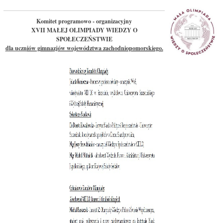
Komitet programowo - organizacyjny
XVII MAŁEJ OLIMPIADY WIEDZY O
SPOŁECZEŃSTWIE
dla uczn
iów gimna
zjów województwa z
achodniopomorskiego.