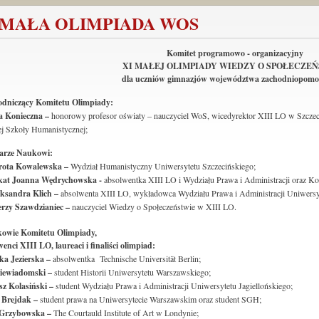
 MAŁA OLIMPIADA WOS
Komitet programowo - organizacyjny
XI MAŁEJ OLIMPIADY WIEDZY O SPOŁECZE
dla uczniów gimnazjów województwa zachodniopomor
odniczący Komitetu Olimpiady:
a Konieczna –
honorowy profesor oświaty – nauczyciel WoS, wicedyrektor XIII LO w Szczec
j Szkoły Humanistycznej;
tarze Naukowi:
rota Kowalewska –
Wydział Humanistyczny Uniwersytetu Szczecińskiego;
at Joanna Wędrychowska -
absolwentka XIII LO i Wydziału Prawa i Administracji oraz 
eksandra Klich –
absolwenta XIII LO, wykładowca Wydziału Prawa i Administracji Uniwersy
rzy Szawdzianiec –
nauczyciel Wiedzy o Społeczeństwie w XIII LO.
kowie Komitetu Olimpiady,
enci XIII LO, laureaci i finaliści olimpiad:
ka Jezierska
–
absolwentka Technische Universität Berlin;
Niewiadomski
–
student Historii Uniwersytetu Warszawskiego;
sz Kolasiński
–
student Wydziału Prawa i Administracji Uniwersytetu Jagiellońskiego;
 Brejdak
–
student prawa na Uniwersytecie Warszawskim oraz student SGH;
Grzybowska
–
The Courtauld Institute of Art w Londynie;