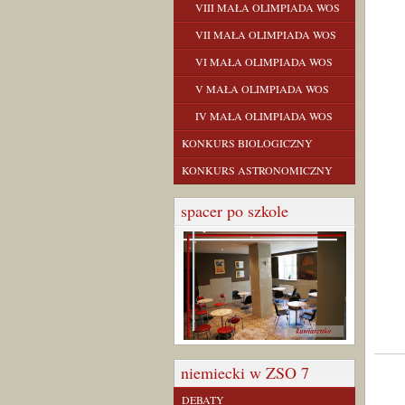
VIII MAŁA OLIMPIADA WOS
VII MAŁA OLIMPIADA WOS
VI MAŁA OLIMPIADA WOS
V MAŁA OLIMPIADA WOS
IV MAŁA OLIMPIADA WOS
KONKURS BIOLOGICZNY
KONKURS ASTRONOMICZNY
spacer po szkole
niemiecki w ZSO 7
DEBATY