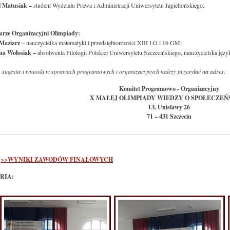
ł Matusiak
–
student Wydziału Prawa i Administracji Uniwersytetu Jagiellońskiego;
arze Organizacyjni Olimpiady:
 Maziarz –
nauczycielka matematyki i przedsiębiorczości XIII LO i 16 GM;
na Wołosiak –
absolwenta Filologii Polskiej Uniwersytetu Szczecińskiego, nauczycielska jęz
 sugestie i wnioski w sprawach programowych i organizacyjnych należy przesyłać na adres:
Komitet Programowo - Organizacyjny
X MAŁEJ OLIMPIADY WIEDZY O SPOŁECZEŃ
Ul. Unisławy 26
71 – 431 Szczecin
>>WYNIKI ZAWODÓW FINAŁOWYCH
RIA: