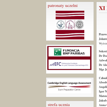
patronaty uczelni
XI
Przew
Jolant
Wyższe
Sekre
Dr Do
Adwok
Dr Al
Mgr Je
Człon
Absolw
Angeli
Igor 
Mateu
Jakub
strefa ucznia
Anna 