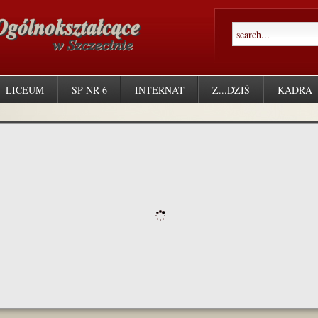
LICEUM
SP NR 6
INTERNAT
Z...DZIŚ
KADRA