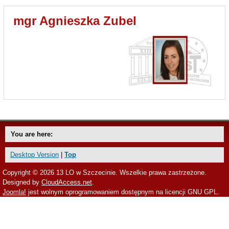
mgr Agnieszka Zubel
You are here:
Desktop Version
|
Top
Copyright © 2026 13 LO w Szczecinie. Wszelkie prawa zastrzeżone.
Designed by
CloudAccess.net
.
Joomla!
jest wolnym oprogramowaniem dostępnym na licencji GNU GPL.