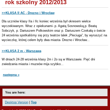
rok szkolny 2012/2013
>>KLASA II AC - Drezno i Wrocław
Dla uczniów klasy IIa i IIc koniec września był okresem wielce
wyczekiwanym. Wraz z opiekunami- p. Agatą Sosnowską,p. Beatą
Sobczyk, p. Dariuszem Polkowskim oraz p. Dariuszem Czekałą o świcie
24 września spotkaliśmy się przy teatrze lalek „Pleciuga”, by wyruszyć na
wycieczkę, której celem były dwa miasta- Drezno i Wrocław...
>>KLASA 2 m - Warszawa
W dniach 24-28 września klasy 2m i 2o są w Warszawie. Pięć dni
zwiedzania miasta i muzeów mija szybko...
następna »
You are here:
Desktop Version
|
Top