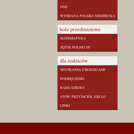
DSD
WYMIANA POLSKO-NIEMIECKA
koła przedmiotowe
MATEMATYKA
JĘZYK POLSKI SP
dla rodziców
SPOTKANIA Z RODZICAMI
PODRĘCZNIKI
RADA SZKOŁY
STOW. PRZYJACIÓŁ XIII LO
LINKI