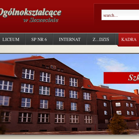
LICEUM
SP NR 6
INTERNAT
Z...DZIŚ
KADRA