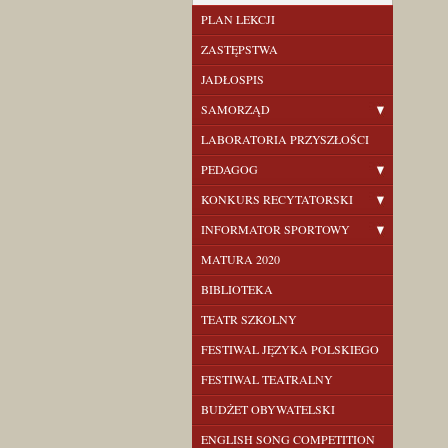
PLAN LEKCJI
ZASTĘPSTWA
JADŁOSPIS
SAMORZĄD
LABORATORIA PRZYSZŁOŚCI
PEDAGOG
KONKURS RECYTATORSKI
INFORMATOR SPORTOWY
MATURA 2020
BIBLIOTEKA
TEATR SZKOLNY
FESTIWAL JĘZYKA POLSKIEGO
FESTIWAL TEATRALNY
BUDŻET OBYWATELSKI
ENGLISH SONG COMPETITION