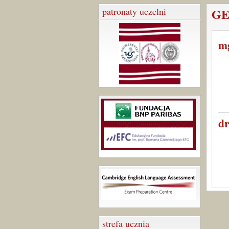
patronaty uczelni
GE
m
d
strefa ucznia