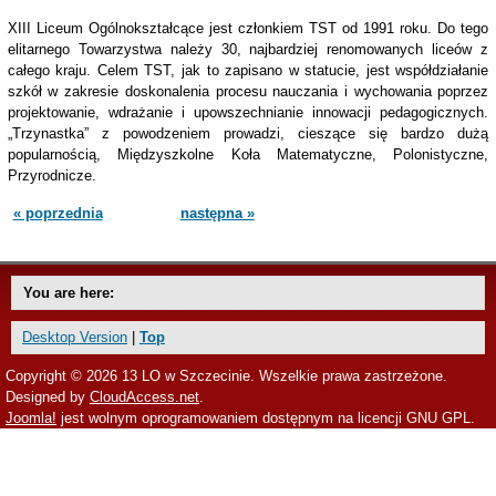
XIII Liceum Ogólnokształcące jest członkiem TST od 1991 roku. Do tego
elitarnego Towarzystwa należy 30, najbardziej renomowanych liceów z
całego kraju. Celem TST, jak to zapisano w statucie, jest współdziałanie
szkół w zakresie doskonalenia procesu nauczania i wychowania poprzez
projektowanie, wdrażanie i upowszechnianie innowacji pedagogicznych.
„Trzynastka” z powodzeniem prowadzi, cieszące się bardzo dużą
popularnością, Międzyszkolne Koła Matematyczne, Polonistyczne,
Przyrodnicze.
« poprzednia
następna »
You are here:
Desktop Version
|
Top
Copyright © 2026 13 LO w Szczecinie. Wszelkie prawa zastrzeżone.
Designed by
CloudAccess.net
.
Joomla!
jest wolnym oprogramowaniem dostępnym na licencji GNU GPL.