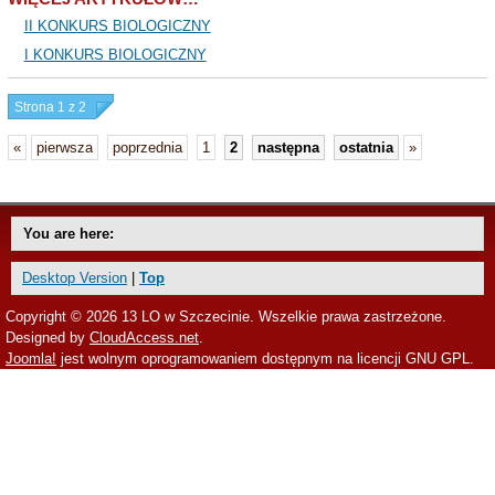
II KONKURS BIOLOGICZNY
I KONKURS BIOLOGICZNY
Strona 1 z 2
«
pierwsza
poprzednia
1
2
następna
ostatnia
»
You are here:
Desktop Version
|
Top
Copyright © 2026 13 LO w Szczecinie. Wszelkie prawa zastrzeżone.
Designed by
CloudAccess.net
.
Joomla!
jest wolnym oprogramowaniem dostępnym na licencji GNU GPL.