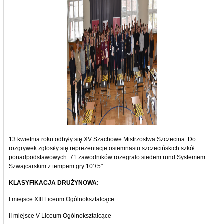
13 kwietnia roku odbyły się XV Szachowe Mistrzostwa Szczecina. Do
rozgrywek zgłosiły się reprezentacje osiemnastu szczecińskich szkół
ponadpodstawowych. 71 zawodników rozegrało siedem rund Systemem
Szwajcarskim z tempem gry 10'+5".
KLASYFIKACJA DRUŻYNOWA:
I miejsce XIII Liceum Ogólnokształcące
II miejsce V Liceum Ogólnokształcące