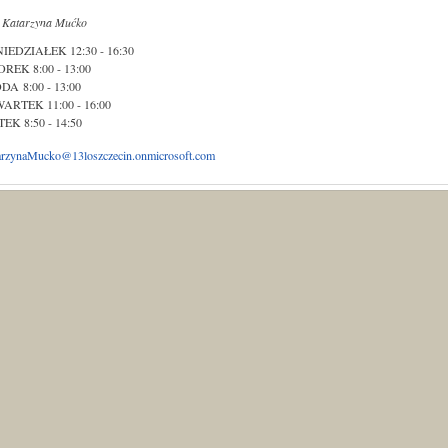
r
Katarzyna Mućko
IEDZIAŁEK 12:30 - 16:30
REK 8:00 - 13:00
DA 8:00 - 13:00
ARTEK 11:00 - 16:00
TEK 8:50 - 14:50
arzynaMucko@13loszczecin.onmicrosoft.com