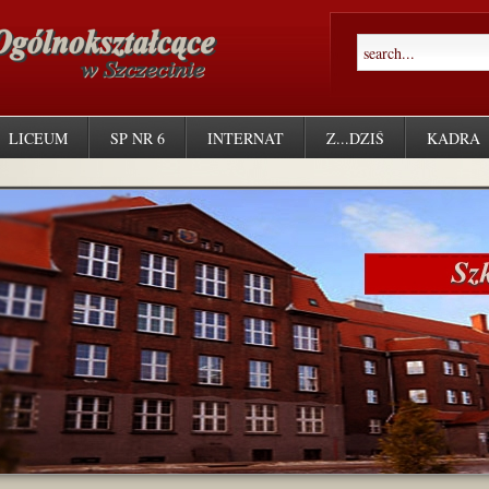
LICEUM
SP NR 6
INTERNAT
Z...DZIŚ
KADRA