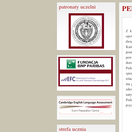
patronaty uczelni
P
Z k
opow
dwie
Każd
pomo
pew
doro
Peda
spra
rela
ma g
zdr
naty
Peda
psyc
strefa ucznia