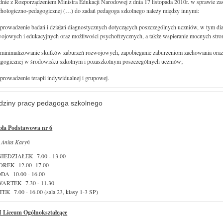
nie z Rozporządzeniem Ministra Edukacji Narodowej z dnia 17 listopada 2010r. w sprawie zas
hologiczno-pedagogicznej (…) do zadań pedagoga szkolnego należy między innymi:
owadzenie badań i działań diagnostycznych dotyczących poszczególnych uczniów, w tym di
ojowych i edukacyjnych oraz możliwości psychofizycznych, a także wspieranie mocnych stro
inimalizowanie skutków zaburzeń rozwojowych, zapobieganie zaburzeniom zachowania oraz 
agogicznej w środowisku szkolnym i pozaszkolnym poszczególnych uczniów;
owadzenie terapii indywidualnej i grupowej.
dziny pracy pedagoga szkolnego
oła Podstawowa nr 6
 Anita Karyń
IEDZIAŁEK 7.00 - 13.00
REK 12.00 -17.00
DA 10.00 - 16.00
ARTEK 7.30 - 11.30
EK 7.00 - 16.00 (sala 23, klasy 1-3 SP)
I Liceum Ogólnokształcące