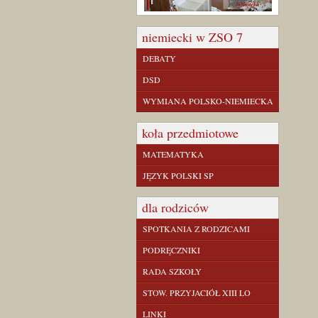
niemiecki w ZSO 7
DEBATY
DSD
WYMIANA POLSKO-NIEMIECKA
koła przedmiotowe
MATEMATYKA
JĘZYK POLSKI SP
dla rodziców
SPOTKANIA Z RODZICAMI
PODRĘCZNIKI
RADA SZKOŁY
STOW. PRZYJACIÓŁ XIII LO
LINKI