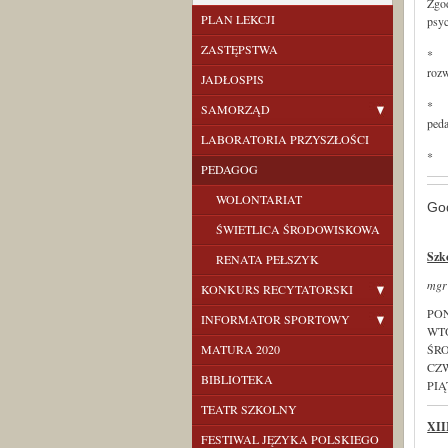
Zgod
PLAN LEKCJI
psyc
ZASTĘPSTWA
* pr
rozw
JADŁOSPIS
* m
SAMORZĄD
ped
LABORATORIA PRZYSZŁOŚCI
* pr
PEDAGOG
WOLONTARIAT
Go
ŚWIETLICA ŚRODOWISKOWA
Szk
RENATA PEŁSZYK
mgr
KONKURS RECYTATORSKI
PON
INFORMATOR SPORTOWY
WTO
MATURA 2020
ŚRO
CZW
BIBLIOTEKA
PIĄT
TEATR SZKOLNY
XII
FESTIWAL JĘZYKA POLSKIEGO