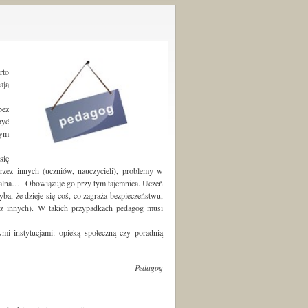
rto
ają
bez
być
wym
się
przez innych (uczniów, nauczycieli), problemy w
terialna… Obowiązuje go przy tym tajemnica. Uczeń
a, że dzieje się coś, co zagraża bezpieczeństwu,
zez innych). W takich przypadkach pedagog musi
ymi instytucjami: opieką społeczną czy poradnią
Pedagog