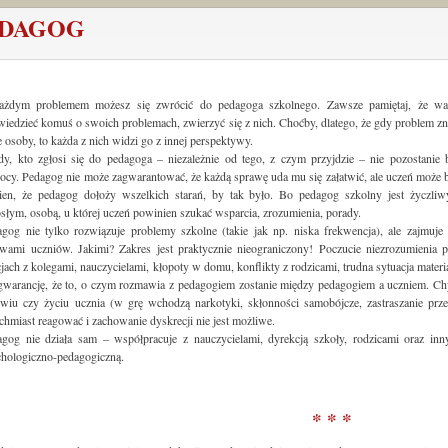
EDAGOG
ażdym problemem możesz się zwrócić do pedagoga szkolnego. Zawsze pamiętaj, że wa
iedzieć komuś o swoich problemach, zwierzyć się z nich. Choćby, dlatego, że gdy problem zn
 osoby, to każda z nich widzi go z innej perspektywy.
y, kto zgłosi się do pedagoga – niezależnie od tego, z czym przyjdzie – nie pozostanie 
cy. Pedagog nie może zagwarantować, że każdą sprawę uda mu się załatwić, ale uczeń może 
ien, że pedagog dołoży wszelkich starań, by tak było. Bo pedagog szkolny jest życzli
słym, osobą, u której uczeń powinien szukać wsparcia, zrozumienia, porady.
gog nie tylko rozwiązuje problemy szkolne (takie jak np. niska frekwencja), ale zajmuje 
wami uczniów. Jakimi? Zakres jest praktycznie nieograniczony! Poczucie niezrozumienia 
cjach z kolegami, nauczycielami, kłopoty w domu, konflikty z rodzicami, trudna sytuacja ma
warancję, że to, o czym rozmawia z pedagogiem zostanie między pedagogiem a uczniem. Chyb
owiu czy życiu ucznia (w grę wchodzą narkotyki, skłonności samobójcze, zastraszanie pr
chmiast reagować i zachowanie dyskrecji nie jest możliwe.
gog nie działa sam – współpracuje z nauczycielami, dyrekcją szkoły, rodzicami oraz inn
hologiczno-pedagogiczną.
* * *