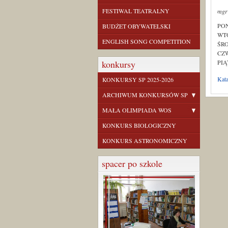
FESTIWAL TEATRALNY
mg
PON
BUDŻET OBYWATELSKI
WTO
ENGLISH SONG COMPETITION
ŚRO
CZW
konkursy
PIĄ
Kat
KONKURSY SP 2025-2026
ARCHIWUM KONKURSÓW SP
MAŁA OLIMPIADA WOS
KONKURS BIOLOGICZNY
KONKURS ASTRONOMICZNY
spacer po szkole