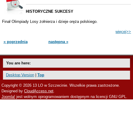
HISTORYCZNE SUKCESY
Finał Olimpiady Losy żołnierza i dzieje oręża polskiego.
więcej>>
« poprzednia
następna »
You are here:
Desktop Version
|
Top
Copyright © 2026 13 LO w Szczecinie. Wszelkie prawa zastrzeżone.
Designed by
CloudAccess.net
.
Joomla!
jest wolnym oprogramowaniem dostępnym na licencji GNU GPL.